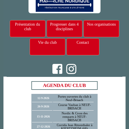
Présentation du
Progresser dans 4
Nos organisations
club
disciplines
Vie du club
Contact
AGENDA DU CLUB
Portes ouvertes du club à
12-9-2026
Neuf-Brisach
Course Vauban à NEUF-
26-9-2026
BRISACH
Nordic & Cross des
15-11-2026
remparts à NEUF-
BRISACH
Corrida Jean Ritzenthaler à
27-12-2026
KIENTZHEIM (68)