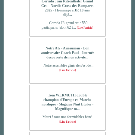
Corrida Jean Ritzenthaler Grand
Cru - Nordic Cross des Remparts
2025 - Hommage à JR 10 ans
déjà...
Corrida JR grand cru : 550
participants [dont 62 é...
[Lire l'article]
Notre AG - Arnauman - Bon
anniversaire Coach Paul - Journée
découverte de nos activité...
Notre assemblée générale s'est dé...
[Lire l'article]
Tom WERMUTH double
champion d'Europe en Marche
nordique - Magique Nuit Etoilée -
Magnifique m...
Merci à tous nos formidables béné...
[Lire l'article]