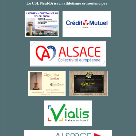
Le CSL Neuf-Brisach athlétisme est soutenu par
: