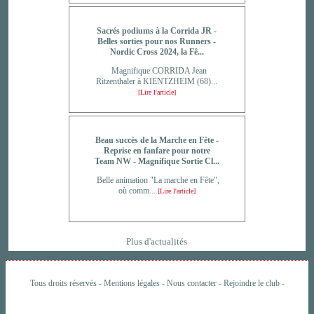
Sacrés podiums à la Corrida JR -
Belles sorties pour nos Runners -
Nordic Cross 2024, la Fê...
Magnifique CORRIDA Jean
Ritzenthaler à KIENTZHEIM (68)...
[Lire l'article]
Beau succès de la Marche en Fête -
Reprise en fanfare pour notre
Team NW - Magnifique Sortie Cl...
Belle animation "La marche en Fête",
où comm...
[Lire l'article]
Plus d'actualités
Tous droits réservés -
Mentions légales
-
Nous contacter
-
Rejoindre le club
-